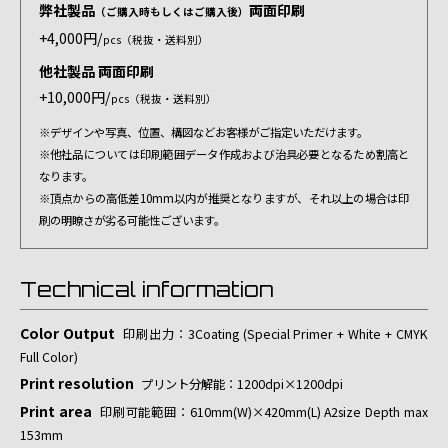
弊社製品
両面印刷
（ご購入時もしくはご購入後）
+4,000円/
pcs（税抜・送料別）
他社製品 両面印刷
+10,000円/
pcs（税抜・送料別）
※デザインや写真、位置、構図などお客様がご指定いただけます。
※他社品については印刷範囲データ作成および治具必要となるため割高と
なります。
※頂点からの高低差10mm以内が推奨となりますが、それ以上の場合は印
刷の明瞭さが劣る可能性ございます。
Technical information
Color Output
印刷出力：3Coating (Special Primer + White + CMYK
Full Color)
Print resolution
プリント分解能：1200dpi×1200dpi
Print area
印刷可能範囲：610mm(W)×420mm(L) A2size Depth max
153mm