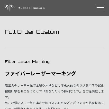
toggle 
Full Order Custom
Fiber Laser Marking
ファイバーレーザーマーキング
高出力のレーザー光で金属や木柄などに半永久的な掘り込み印字や酸化
被膜印字をおこなうことで『あなただけの特別な１本』をご提供致しま
す。
尚、材質によって色の濃さや掘り込み可否などございますが熟練技術ス
タッフが最良と考える条件にて処理いたします。