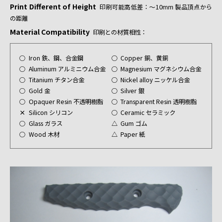
Print Different of Height
印刷可能高低差：～10mm 製品頂点から
の距離
Material Compatibility
印刷との材質相性：
○
Iron 鉄、鋼、合金鋼
○
Copper 銅、黄銅
○
Aluminum アルミニウム合金
○
Magnesium マグネシウム合金
○
Titanium チタン合金
○
Nickel alloy ニッケル合金
○
Gold 金
○
Silver 銀
○
Opaquer Resin 不透明樹脂
○
Transparent Resin 透明樹脂
×
Silicon シリコン
○
Ceramic セラミック
○
Glass ガラス
△
Gum ゴム
○
Wood 木材
△
Paper 紙