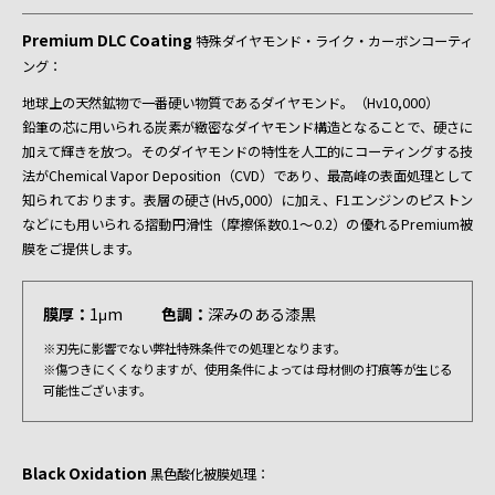
Premium DLC Coating
特殊ダイヤモンド・ライク・カーボンコーティ
ング：
地球上の天然鉱物で一番硬い物質であるダイヤモンド。（Hv10,000）
鉛筆の芯に用いられる炭素が緻密なダイヤモンド構造となることで、硬さに
加えて輝きを放つ。そのダイヤモンドの特性を人工的にコーティングする技
法がChemical Vapor Deposition（CVD）であり、最高峰の表面処理として
知られております。表層の硬さ(Hv5,000）に加え、F1エンジンのピストン
などにも用いられる摺動円滑性（摩擦係数0.1～0.2）の優れるPremium被
膜をご提供します。
膜厚：
1μm
色調：
深みのある漆黒
※刃先に影響でない弊社特殊条件での処理となります。
※傷つきにくくなりますが、使用条件によっては母材側の打痕等が生じる
可能性ございます。
Black Oxidation
黒色酸化被膜処理：