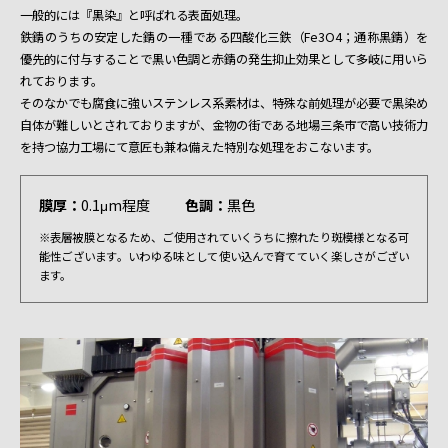
一般的には『黒染』と呼ばれる表面処理。
鉄錆のうちの安定した錆の一種である四酸化三鉄（Fe3O4；通称黒錆）を
優先的に付与することで黒い色調と赤錆の発生抑止効果として多岐に用いら
れております。
そのなかでも腐食に強いステンレス系素材は、特殊な前処理が必要で黒染め
自体が難しいとされておりますが、金物の街である地場三条市で高い技術力
を持つ協力工場にて意匠も兼ね備えた特別な処理をおこないます。
膜厚：
0.1μm程度
色調：
黒色
※表層被膜となるため、ご使用されていくうちに擦れたり斑模様となる可
能性ございます。いわゆる味として使い込んで育てていく楽しさがござい
ます。