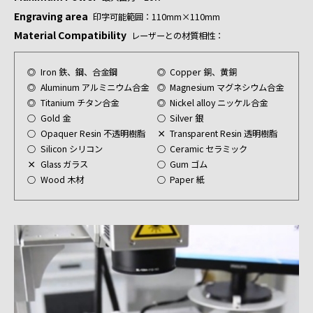
Engraving area
印字可能範囲：110mm×110mm
Material Compatibility
レーザーとの材質相性：
◎
Iron 鉄、鋼、合金鋼
◎
Copper 銅、黄銅
◎
Aluminum アルミニウム合金
◎
Magnesium マグネシウム合金
◎
Titanium チタン合金
◎
Nickel alloy ニッケル合金
○
Gold 金
○
Silver 銀
○
Opaquer Resin 不透明樹脂
×
Transparent Resin 透明樹脂
○
Silicon シリコン
○
Ceramic セラミック
×
Glass ガラス
○
Gum ゴム
○
Wood 木材
○
Paper 紙