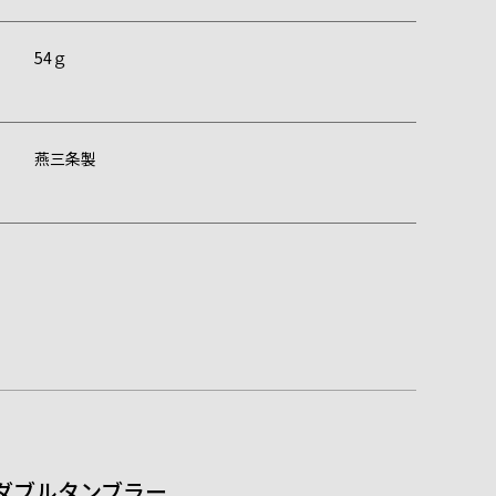
t
54ｇ
燕三条製
のダブルタンブラー