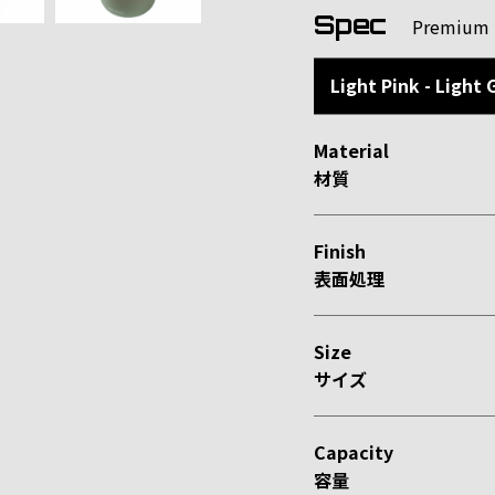
Spec
Premium 
Light Pink - Ligh
Material
材質
Finis
表面処理
Size
サイズ
Capacit
容量