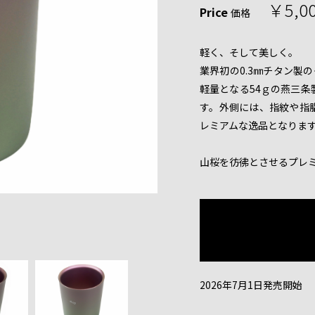
￥5,0
Price
価格
軽く、そして美しく。
業界初の0.3㎜チタン製
軽量となる54ｇの燕三
す。外側には、指紋や指
レミアムな逸品となりま
山桜を彷彿とさせるプレ
2026年7月1日発売開始