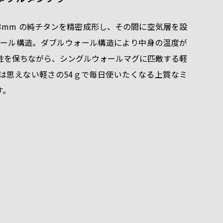
.3mm の純チタンを精密成形し、その間に空気層を設
ォール構造。ダブルウォール構造により中身の温度が
性を保ちながら、シングルウォールマグに匹敵する軽
は思えない軽さの54ｇで毎日使いたくなる上質なミ
す。