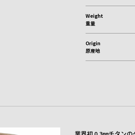
Weigh
重量
Origin
原産地
業界初 0.3㎜チタン