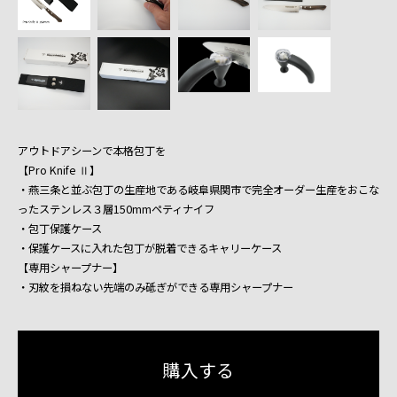
アウトドアシーンで本格包丁を
【Pro Knife Ⅱ】
・燕三条と並ぶ包丁の生産地である岐阜県関市で完全オーダー生産をおこな
ったステンレス３層150mmペティナイフ
・包丁保護ケース
・保護ケースに入れた包丁が脱着できるキャリーケース
【専用シャープナー】
・刃紋を損ねない先端のみ砥ぎができる専用シャープナー