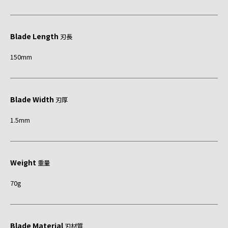
Blade Length
刃長
150mm
Blade Width
刃厚
1.5mm
Weight
重量
70g
Blade Material
刃材質