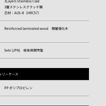
3Layers Stainless Clad
3層ステンレスクラッド鋼
芯材：AUS-8（HRC57）
Reinforced laminated wood 積層強化木
Seki (JPN) 岐阜県関市製
ャリーケース
PP ポリプロピレン