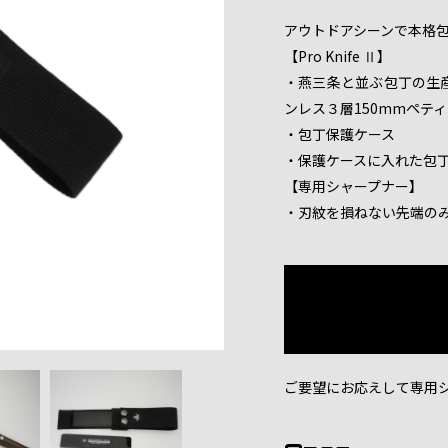
アウトドアシーンで本格
【Pro Knife Ⅱ】
・燕三条と並ぶ包丁の生
ンレス３層150mmペテ
・包丁保護ケース
・保護ケースに入れた包
【専用シャープナー】
・刃紋を損ねない先端の
ご要望にお応えして専用