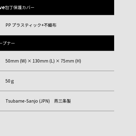
ive
包丁保護カバー
PP プラスティック+不織布
ープナー
50mm (W) × 130mm (L) × 75mm (H)
50ｇ
Tsubame-Sanjo (JPN) 燕三条製