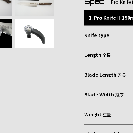
Spec
Pro Kn
1. Pro KnifeⅡ 15
Knife type
Length
全長
Blade Length
刃長
Blade Width
刃厚
Weight
重量