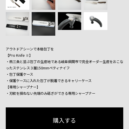
アウトドアシーンで本格包丁を
【Pro Knife Ⅱ】
・燕三条と並ぶ包丁の生産地である岐阜県関市で完全オーダー生産をおこな
ったステンレス３層150mmペティナイフ
・包丁保護ケース
・保護ケースに入れた包丁が脱着できるキャリーケース
【専用シャープナー】
・刃紋を損ねない先端のみ砥ぎができる専用シャープナー