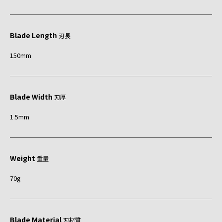
Blade Length
刃長
150mm
Blade Width
刃厚
1.5mm
Weight
重量
70g
Blade Material
刃材質