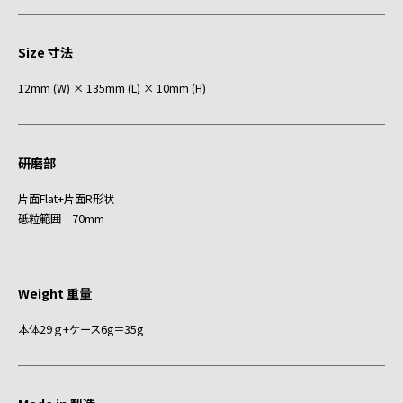
Size 寸法
12mm (W) × 135mm (L) × 10mm (H)
研磨部
片面Flat+片面R形状
砥粒範囲 70mm
Weight 重量
本体29ｇ+ケース6g＝35g