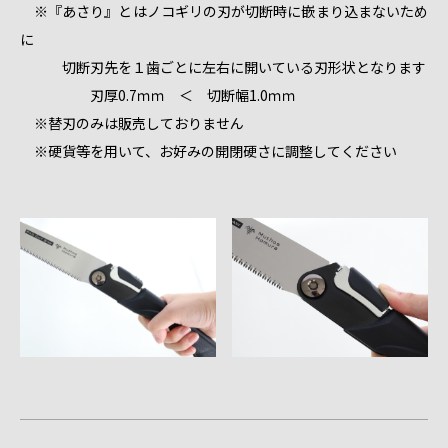
※『あさり』とはノコギリの刃が切断時に嵌まり込まないため
に
切断刃先を１歯ごとに左右に開いている刃形状となります
刃厚0.7ｍｍ ＜ 切断幅1.0ｍｍ
※替刃のみは販売しておりません
※硬貨等を用いて、お好みの開閉硬さに調整してください