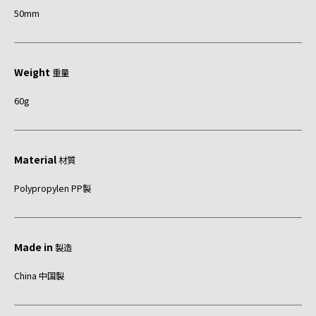
50mm
Weight
重量
60g
Material
材質
Polypropylen PP製
Made in
製造
China 中国製