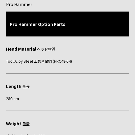
Pro Hammer
Pro Hammer Option Parts
Head Material
ヘッド材質
Tool Alloy Steel 工具合金鋼 (HRC48-54)
Length
全長
280mm
Weight
重量