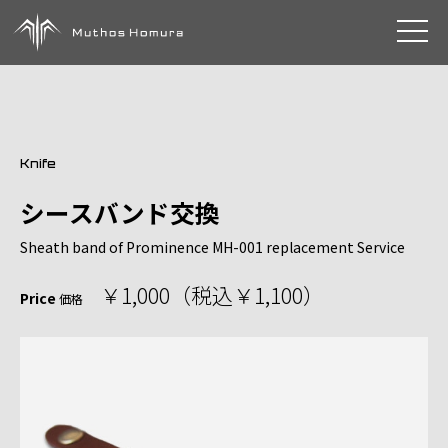
toggle 
Knife
シースバンド交換
Sheath band of Prominence MH-001 replacement Service
￥1,000（税込￥1,100）
Price
価格