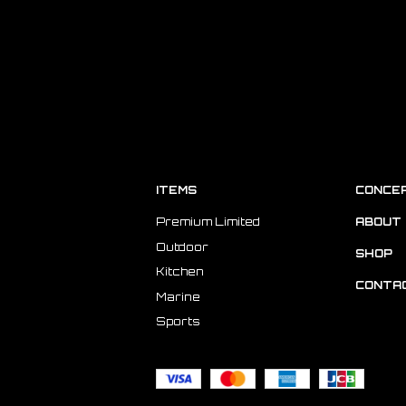
ITEMS
CONCE
Premium Limited
ABOUT 
Outdoor
SHOP
Kitchen
CONTA
Marine
Sports