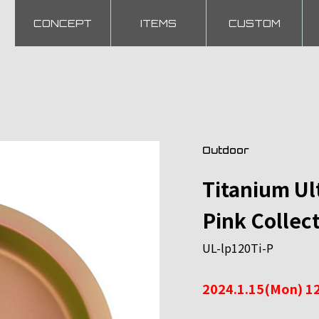
CONCEPT
ITEMS
CUSTOM
Outdoor
Titanium Ult
Pink Collec
UL-lp120Ti-P
2024.1.15(Mon