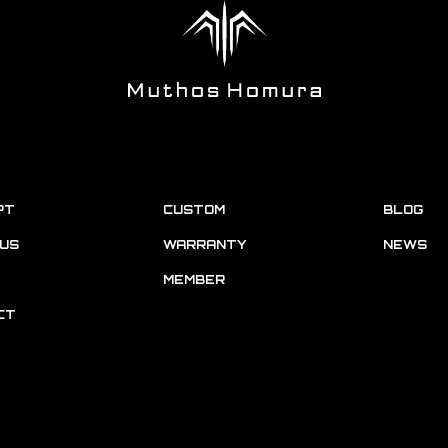
PT
CUSTOM
BLOG
US
WARRANTY
NEWS
MEMBER
CT