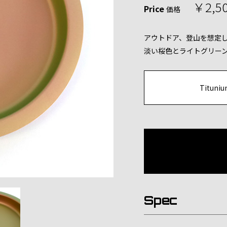
￥2,5
Price
価格
アウトドア、登山を想定
淡い桜色とライトグリー
Tituni
Spec