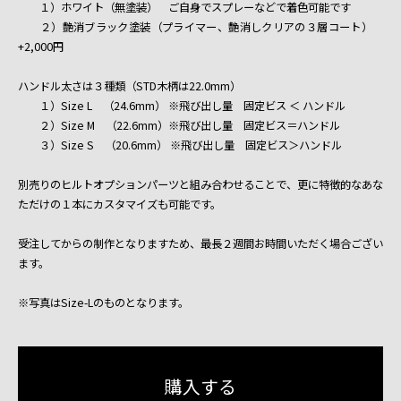
１）ホワイト（無塗装） ご自身でスプレーなどで着色可能です
２）艶消ブラック塗装（プライマー、艶消しクリアの３層コート）
+2,000円
ハンドル太さは３種類（STD木柄は22.0mm）
１）Size L （24.6mm） ※飛び出し量 固定ビス ＜ ハンドル
２）Size M （22.6mm）※飛び出し量 固定ビス＝ハンドル
３）Size S （20.6mm） ※飛び出し量 固定ビス＞ハンドル
別売りのヒルトオプションパーツと組み合わせることで、更に特徴的なあな
ただけの１本にカスタマイズも可能です。
受注してからの制作となりますため、最長２週間お時間いただく場合ござい
ます。
※写真はSize-Lのものとなります。