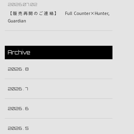
2026.07.02
【販売再開のご連絡】 Full Counter×Hunter,
Guardian
Archive
2026 . 8
2026 . 7
2026 . 6
2026 . 5