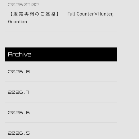
2026.07.02
【販売再開のご連絡】 Full Counter×Hunter,
Guardian
Archive
2026 . 8
2026 . 7
2026 . 6
2026 . 5