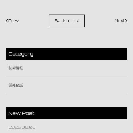
Prev
Back to List
Next
Category
技術情報
開発秘話
New Post
2026.08.06