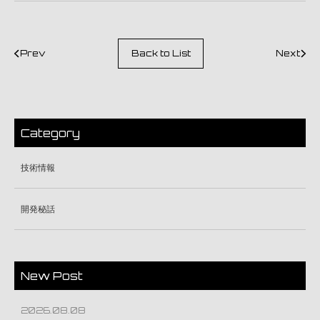
Prev
Back to List
Next
Category
技術情報
開発秘話
New Post
2026.08.08