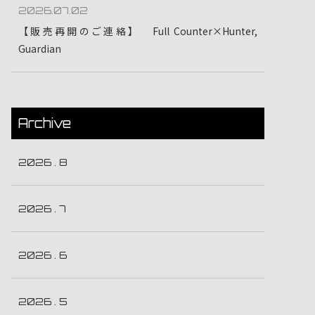
2026.07.02
【販売再開のご連絡】 Full Counter×Hunter,
Guardian
Archive
2026 . 8
2026 . 7
2026 . 6
2026 . 5