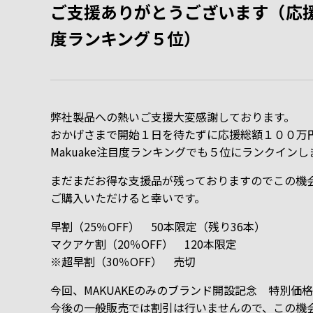
ご支援ありがとうございます（応援
度ランキング５位）
弊社製品への熱いご支援大変感謝しております。
おかげさまで開始１日を待たずに応援総額１００万
Makuake注目度ランキングでも５位にランクイン
まだまだお得な支援品が残っておりますのでこの機
ご購入いただけると幸いです。
早割（25％OFF） 50本限定（残り36本）
マクアケ割（20％OFF） 120本限定
※超早割（30％OFF） 売切
今回、MAKUAKEのみのブランド開設記念 特別価
今後の一般販売では割引は行いませんので、この機