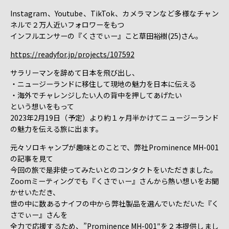
Instagram、Youtube、TikTok、カメラマンなど多様なチャン
ネルで２万人近いフォロワーをもつ
インフルエンサーの『くさでぃー』こと草田裕樹(25)さん。
https://readyfor.jp/projects/107592
サラリーマンを辞めて日本を飛び出し、
・ニュージーランドに移住して現地の魅力を日本に伝える
・海外でチャレンジしたい人の背中を押してあげたい
という想いをもって
2023年2月19日（予定）より約１ヶ月半かけてニュージーランド
の魅力を伝える旅に出ます。
元々ソロキャンプが趣味とのことで、弊社Prominence MH-001
の記事を見て
今回の旅で是非使ってみたいとのコンタクトをいただきました。
Zoomミーティングでも『くさでぃー』さんから熱い想いをお聞
かせいただき、
世の中に数あるナイフの中から弊社製品を選んでいただいた『く
さでぃー』さんを
全力で応援するため、”Prominence MH-001″を２本提供しまし