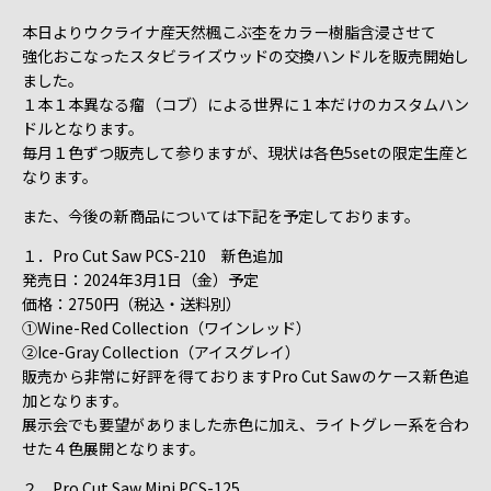
本日よりウクライナ産天然楓こぶ杢をカラー樹脂含浸させて
強化おこなったスタビライズウッドの交換ハンドルを販売開始し
ました。
１本１本異なる瘤（コブ）による世界に１本だけのカスタムハン
ドルとなります。
毎月１色ずつ販売して参りますが、現状は各色5setの限定生産と
なります。
また、今後の新商品については下記を予定しております。
１．Pro Cut Saw PCS-210 新色追加
発売日：2024年3月1日（金）予定
価格：2750円（税込・送料別）
①Wine-Red Collection（ワインレッド）
②Ice-Gray Collection（アイスグレイ）
販売から非常に好評を得ておりますPro Cut Sawのケース新色追
加となります。
展示会でも要望がありました赤色に加え、ライトグレー系を合わ
せた４色展開となります。
２．Pro Cut Saw Mini PCS-125