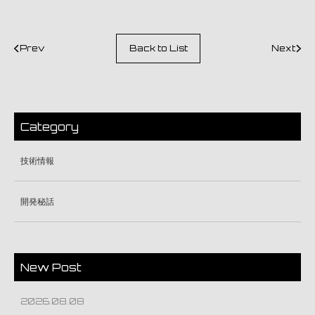
Prev
Back to List
Next
Category
技術情報
開発秘話
New Post
2026.08.08