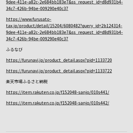
9dee-411e-a82c-2e684bb183e7&ss_request_id=d8d931b4-
34c7-426b-94be-009290e40c37
https://www.furusato-
tax.jp/product/detail/15204/6080482?query_id=2b124314-
9dee-411e-a82c-2e684bb183e7&ss_request_id=d8d931b4-
34c7-426b-94be-009290e40c37
ふるなび
https://furunavi.jp/product_detail.aspx?pid=1133720
https://furunavi.jp/product_detail.aspx?pid=1133722
楽天市場ふるさと納税
https://item.rakuten.co.jp/f152048-sanjo/010s441/
https://item.rakuten.co.jp/f152048-sanjo/010s442/