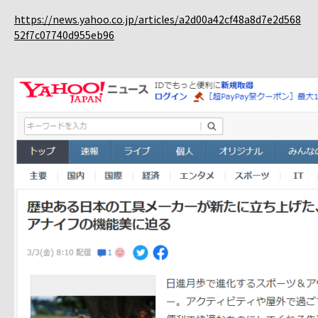
https://news.yahoo.co.jp/articles/a2d00a42cf48a8d7e2d568
52f7c07740d955eb96