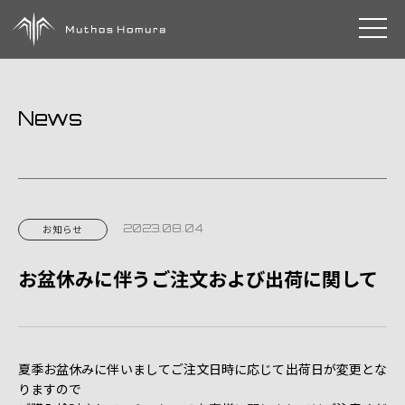
toggle 
News
2023.08.04
お知らせ
お盆休みに伴うご注文および出荷に関して
夏季お盆休みに伴いましてご注文日時に応じて出荷日が変更とな
りますので