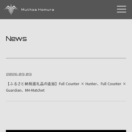
toggle 
News
2026.03.03
【ふるさと納税返礼品の追加】Full Counter × Hunter、Full Counter ×
Guardian、MH-Matchet