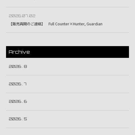
2026.07.02
【販売再開のご連絡】 Full Counter×Hunter, Guardian
Archive
2026 . 8
2026 . 7
2026 . 6
2026 . 5