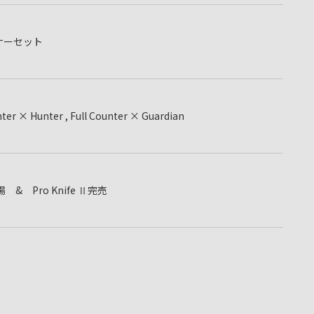
プナーセット
Hunter , Full Counter × Guardian
来場 & Pro Knife Ⅱ完売