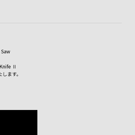
t Saw
nife Ⅱ
たします。