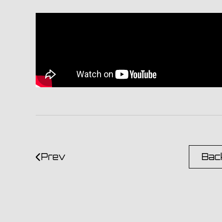
Prev
Back