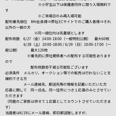
※小学生以下は保護者同伴に限り入場無料で
す
※ご来場日のみ再入場可能
配布優先順位 MH会員様⇒弊社ECサイトでのご購入者様⇒それ
以外の一般の方
※同一順位内は先着順とします
配布枚数 6/27（金）14:00-18:00（一般特別公開） 最大60枚
6/28（土）10:00-18:00 / 6/29（日）10:00-17:00（一
般公開） 最大120枚
※優先的に弊社関係者への配布する可能性あります
ので
配布枚数若干減る可能性ございます
必須条件 メルカリ、オークション等での転売は行わないことを
確約できる方
メール連絡先、郵送先等の情報を記載いただいた方
応募に関して 同一氏名、同一住所につき１応募のみとさせてい
ただきます
（同居のご家族は併せて１応募としてカウントさせていただきま
す）
当選者は6/19にメール連絡、即日郵送致しますが、