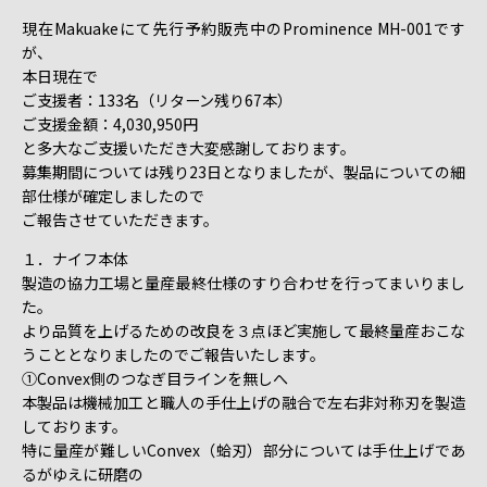
現在Makuakeにて先行予約販売中のProminence MH-001です
が、
本日現在で
ご支援者：133名（リターン残り67本）
ご支援金額：4,030,950円
と多大なご支援いただき大変感謝しております。
募集期間については残り23日となりましたが、製品についての細
部仕様が確定しましたので
ご報告させていただきます。
１．ナイフ本体
製造の協力工場と量産最終仕様のすり合わせを行ってまいりまし
た。
より品質を上げるための改良を３点ほど実施して最終量産おこな
うこととなりましたのでご報告いたします。
①Convex側のつなぎ目ラインを無しへ
本製品は機械加工と職人の手仕上げの融合で左右非対称刃を製造
しております。
特に量産が難しいConvex（蛤刃）部分については手仕上げであ
るがゆえに研磨の