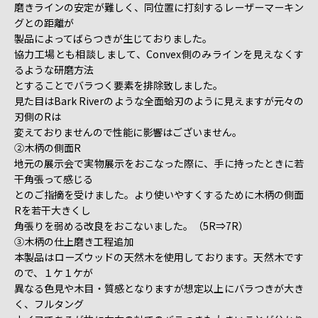
磨きラインの安定が難しく、同位置に打刻するレーザーマーキン
グとの距離が
製品によってばらつきが生じておりました。
協力工場とも相談しまして、Convex側のみラインを見えなくす
るような研磨方法
とすることでバラつく要素を排除致しました。
見た目はBark Riverのような全面蛤刃のように見えますが元々の
刃側のRは
変えておりませんので性能に影響はございません。
②木柄の側面R
地元の展示会で実物展示をおこなった際に、手に持ったときに若
干角張って感じる
とのご指摘を受けました。より使いやすくするために木柄の側面
Rを若干大きくし
角張りを弱める改良をおこないました。（5R⇒7R）
③木柄の仕上磨き工程追加
本製品はローズウッドの天然木を使用しております。天然木です
ので、１ケ１ケが
異なる色見や木目・質感となりますが想定以上にバラつきが大き
く、フルタング