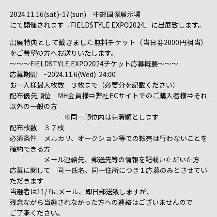
2024.11.16(sat)-17(sun) 中部国際展示場
にて開催されます『FIELDSTYLE EXPO2024』に出展致します。
出展特典として戴きました無料チケット（当日券2000円相当）
をご希望の方へお送りいたします。
～～～FIELDSTYLE EXPO2024チケット応募概要～～～
応募期間 ~2024.11.6(Wed) 24:00
お一人様最大枚数 ３枚まで（必要分を記載ください）
配布優先順位 MH会員様⇒弊社ECサイトでのご購入者様⇒それ
以外の一般の方
※同一順位内は先着順とします
配布枚数 ３７枚
必須条件 メルカリ、オークション等での転売は行わないことを
確約できる方
メール連絡先、郵送先等の情報を記載いただいた方
応募に関して 同一氏名、同一住所につき１応募のみとさせてい
ただきます
当選者は11/7にメール、即日郵送致しますが、
残念ながら当選されなかった方への連絡はございませんので
ご了承ください。