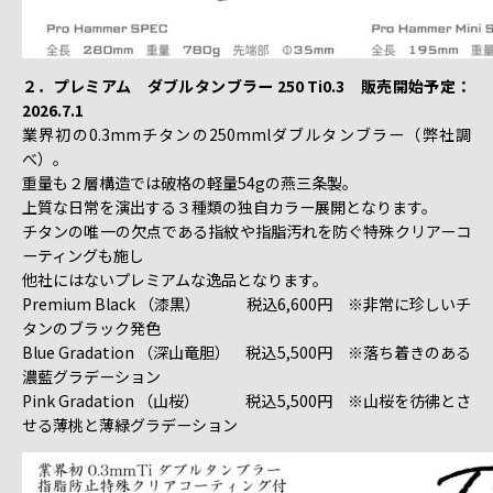
２．プレミアム ダブルタンブラー 250 Ti0.3 販売開始予定：
2026.7.1
業界初の0.3mmチタンの250mmlダブルタンブラー（弊社調
べ）。
重量も２層構造では破格の軽量54gの燕三条製。
上質な日常を演出する３種類の独自カラー展開となります。
チタンの唯一の欠点である指紋や指脂汚れを防ぐ特殊クリアーコ
ーティングも施し
他社にはないプレミアムな逸品となります。
Premium Black （漆黒） 税込6,600円 ※非常に珍しいチ
タンのブラック発色
Blue Gradation （深山竜胆） 税込5,500円 ※落ち着きのある
濃藍グラデーション
Pink Gradation （山桜） 税込5,500円 ※山桜を彷彿とさ
せる薄桃と薄緑グラデーション