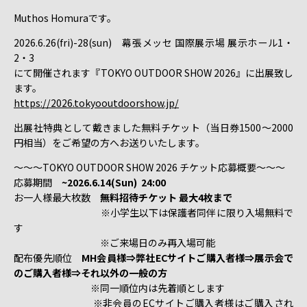
Muthos Homuraです。
2026.6.26(fri)-28(sun) 幕張メッセ 国際展示場 展示ホール1・
2・3
にて開催されます『TOKYO OUTDOOR SHOW 2026』に出展致し
ます。
https://2026.tokyooutdoorshow.jp/
出展社特典として戴きました無料チケット（当日券1500～2000
円相当）をご希望の方へお送りいたします。
～～～TOKYO OUTDOOR SHOW 2026 チケット応募概要～～～
応募期間
~2026
.6.14(Sun) 24:00
お一人様最大枚数
無料招待チケット 最大4枚まで
※小学生以下は保護者同伴に限り入場無料で
す
※ご来場日のみ再入場可能
配布優先順位
MH会員様⇒弊社ECサイトご購入者様⇒展示会で
のご購入者様⇒それ以外の一般の方
※同一順位内は先着順とします
※非会員のECサイトご購入者様はご購入され